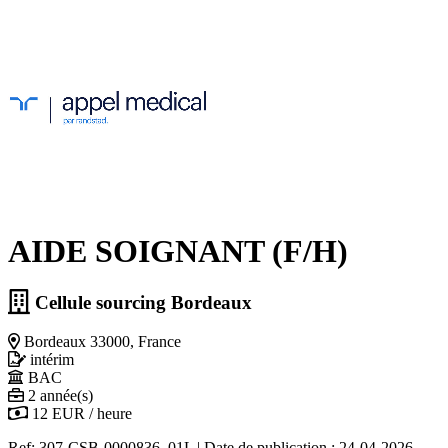
AIDE SOIGNANT (F/H)
Cellule sourcing Bordeaux
Bordeaux 33000, France
intérim
BAC
2 année(s)
12 EUR / heure
Ref: 307-CSB-0000836_01L
|
Date de publication : 24-04-2026