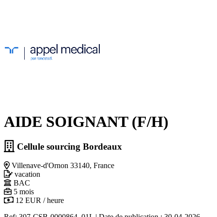
AIDE SOIGNANT (F/H)
Cellule sourcing Bordeaux
Villenave-d'Ornon 33140, France
vacation
BAC
5 mois
12 EUR / heure
Ref: 307-CSB-0000864_01L
|
Date de publication : 30-04-2026