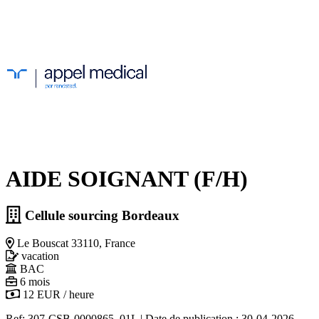
AIDE SOIGNANT (F/H)
Cellule sourcing Bordeaux
Le Bouscat 33110, France
vacation
BAC
6 mois
12 EUR / heure
Ref: 307-CSB-0000865_01L
|
Date de publication : 30-04-2026