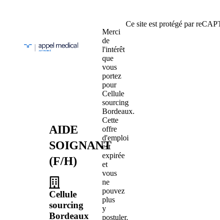
Ce site est protégé par reC
Merci
de
l'intérêt
que
vous
portez
pour
Cellule
sourcing
Bordeaux.
Cette
AIDE
offre
d'emploi
SOIGNANT
est
expirée
(F/H)
et
vous
ne
pouvez
Cellule
plus
sourcing
y
Bordeaux
postuler.