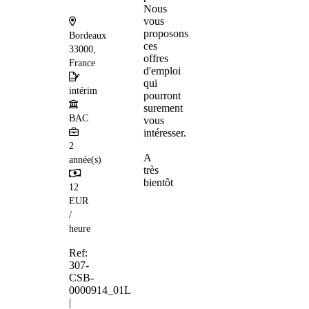
Nous
vous
proposons
Bordeaux
ces
33000,
offres
France
d'emploi
qui
intérim
pourront
surement
BAC
vous
intéresser.
2
A
année(s)
très
bientôt
12
EUR
/
heure
Ref:
307-
CSB-
0000914_01L
|