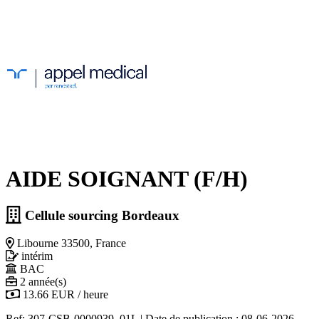
AIDE SOIGNANT (F/H)
Cellule sourcing Bordeaux
Libourne 33500, France
intérim
BAC
2 année(s)
13.66 EUR / heure
Ref: 307-CSB-0000939_01L
|
Date de publication : 08-06-2026