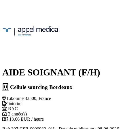
AIDE SOIGNANT (F/H)
Cellule sourcing Bordeaux
Libourne 33500, France
intérim
BAC
2 année(s)
13.66 EUR / heure
Ref: 307-CSB-0000939_01L
|
Date de publication : 08-06-2026