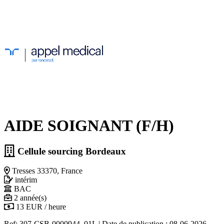
AIDE SOIGNANT (F/H)
Cellule sourcing Bordeaux
Tresses 33370, France
intérim
BAC
2 année(s)
13 EUR / heure
Ref: 307-CSB-0000944_01L
|
Date de publication : 08-06-2026