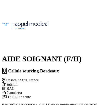
AIDE SOIGNANT (F/H)
Cellule sourcing Bordeaux
Tresses 33370, France
intérim
BAC
2 année(s)
13 EUR / heure
Ref: 307-CSB-0000944_01L
|
Date de publication : 08-06-2026