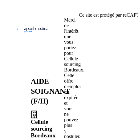
Ce site est protégé par reC
Merci
de
l'intérêt
que
vous
portez
pour
Cellule
sourcing
Bordeaux.
Cette
AIDE
offre
d'emploi
SOIGNANT
est
expirée
(F/H)
et
vous
ne
pouvez
Cellule
plus
sourcing
y
Bordeaux
postuler.