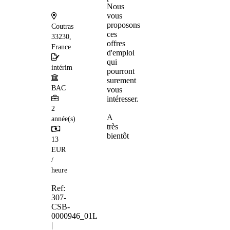
Nous
vous
proposons
Coutras
ces
33230,
offres
France
d'emploi
qui
intérim
pourront
surement
BAC
vous
intéresser.
2
A
année(s)
très
bientôt
13
EUR
/
heure
Ref:
307-
CSB-
0000946_01L
|