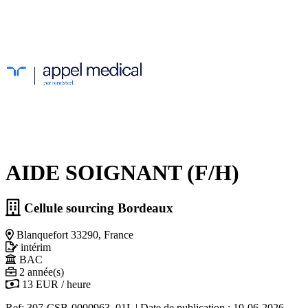
AIDE SOIGNANT (F/H)
Cellule sourcing Bordeaux
Blanquefort 33290, France
intérim
BAC
2 année(s)
13 EUR / heure
Ref: 307-CSB-0000963_01L
|
Date de publication : 10-06-2026