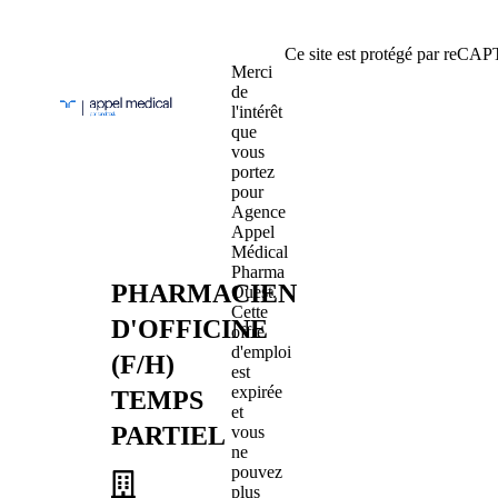
Ce site est protégé par reC
Merci
de
l'intérêt
que
vous
portez
pour
Agence
Appel
Médical
Pharma
PHARMACIEN
Ouest.
Cette
D'OFFICINE
offre
d'emploi
(F/H)
est
expirée
TEMPS
et
PARTIEL
vous
ne
pouvez
plus