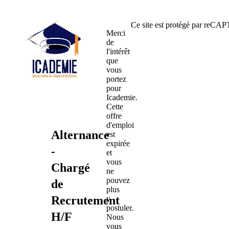
Ce site est protégé par reC
Merci
de
l'intérêt
que
vous
portez
pour
Icademie.
Cette
offre
d'emploi
Alternance
est
expirée
-
et
vous
Chargé
ne
pouvez
de
plus
Recrutement
y
postuler.
H/F
Nous
vous