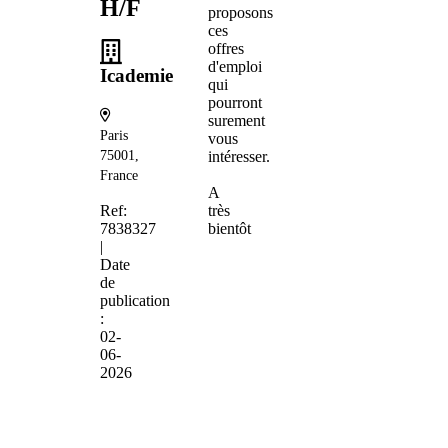
H/F
proposons
ces
offres
d'emploi
Icademie
qui
pourront
surement
Paris
vous
75001,
intéresser.
France
A
Ref:
très
7838327
bientôt
|
Date
de
publication
:
02-
06-
2026