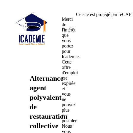
Ce site est protégé par reC
Merci
de
l'intérêt
que
vous
portez
pour
Icademie.
Cette
offre
d'emploi
Alternance
est
expirée
agent
et
vous
polyvalent
ne
pouvez
de
plus
restauration
y
postuler.
collective
Nous
vous