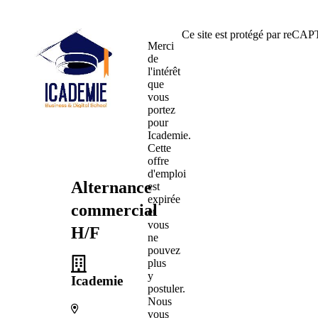
Ce site est protégé par reC
Merci
de
l'intérêt
que
vous
portez
pour
Icademie.
Cette
offre
d'emploi
Alternance
est
expirée
commercial
et
vous
H/F
ne
pouvez
plus
y
Icademie
postuler.
Nous
vous