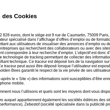
n des Cookies
42 828 euros, dont le siège est 9 rue de Caumartin, 75009 Paris
r spécialisé dans l’affichage d’offres d’emploi ou de formation
ant aux utilisateurs de visualiser des annonces d’emploi ou de f
entreprises qui recherchent des collaborateurs ou avec des site
ent correspondre à leur recherche d’emploi. L’objectif est donc d
ne technologie de tracking permettant de collecter des informatio
tifiant technique. Ce traceur est déposé lors de la navigation sur
e traceur peut aussi être déposé lorsque l’utilisateur est expos
den Bees garantit le respect de la vie privée de ses utilisateur
i-après le « Site ») des informations sont susceptibles d’être en
léphone mobile.
ent nous l’utilisons et quels sont les moyens dont vous dispos
 auquel appartiennent également les sociétés éditrices des site
performance), Zebestof (société spécialisée dans la publicité p