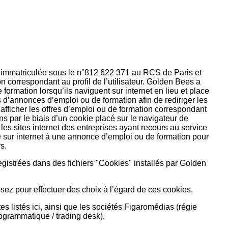
, immatriculée sous le n°812 622 371 au RCS de Paris et
 correspondant au profil de l’utilisateur. Golden Bees a
ormation lorsqu’ils naviguent sur internet en lieu et place
s d’annonces d’emploi ou de formation afin de rediriger les
’afficher les offres d’emploi ou de formation correspondant
ns par le biais d’un cookie placé sur le navigateur de
 les sites internet des entreprises ayant recours au service
é sur internet à une annonce d’emploi ou de formation pour
s.
registrées dans des fichiers "Cookies" installés par Golden
ez pour effectuer des choix à l’égard de ces cookies.
s listés ici, ainsi que les sociétés Figaromédias (régie
rogrammatique / trading desk).