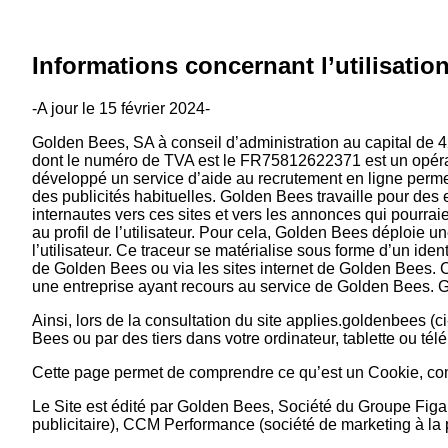
Informations concernant l’utilisatio
-A jour le 15 février 2024-
Golden Bees, SA à conseil d’administration au capital de 
dont le numéro de TVA est le FR75812622371 est un opérateu
développé un service d’aide au recrutement en ligne permett
des publicités habituelles. Golden Bees travaille pour des 
internautes vers ces sites et vers les annonces qui pourrai
au profil de l’utilisateur. Pour cela, Golden Bees déploie u
l’utilisateur. Ce traceur se matérialise sous forme d’un iden
de Golden Bees ou via les sites internet de Golden Bees. C
une entreprise ayant recours au service de Golden Bees. Gol
Ainsi, lors de la consultation du site applies.goldenbees (c
Bees ou par des tiers dans votre ordinateur, tablette ou té
Cette page permet de comprendre ce qu’est un Cookie, comm
Le Site est édité par Golden Bees, Société du Groupe Figaro
publicitaire), CCM Performance (société de marketing à la 