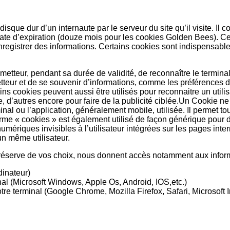
sque dur d’un internaute par le serveur du site qu’il visite. Il c
ate d’expiration (douze mois pour les cookies Golden Bees). Ces
nregistrer des informations. Certains cookies sont indispensables 
 émetteur, pendant sa durée de validité, de reconnaître le termi
r et de se souvenir d’informations, comme les préférences des
ins cookies peuvent aussi être utilisés pour reconnaitre un utilis
, d’autres encore pour faire de la publicité ciblée.Un Cookie ne p
al ou l’application, généralement mobile, utilisée. Il permet tou
 terme « cookies » est également utilisé de façon générique pour
umériques invisibles à l’utilisateur intégrées sur les pages inte
un même utilisateur.
éserve de vos choix, nous donnent accès notamment aux inform
dinateur)
inal (Microsoft Windows, Apple Os, Android, IOS,etc.)
otre terminal (Google Chrome, Mozilla Firefox, Safari, Microsoft In