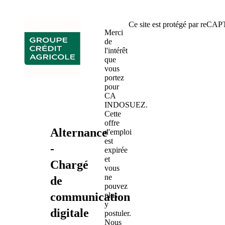
Ce site est protégé par reC
Merci
de
l'intérêt
que
vous
portez
pour
CA
INDOSUEZ.
Cette
offre
Alternance
d'emploi
est
-
expirée
et
Chargé
vous
ne
de
pouvez
communication
plus
y
digitale
postuler.
Nous