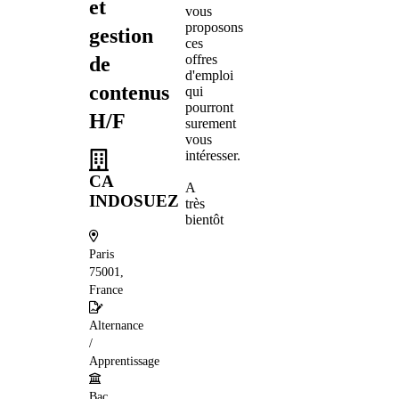
et
vous
proposons
gestion
ces
offres
de
d'emploi
contenus
qui
pourront
H/F
surement
vous
intéresser.
CA
A
INDOSUEZ
très
bientôt
Paris
75001,
France
Alternance
/
Apprentissage
Bac